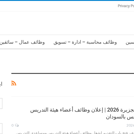
Privacy P
سين
وظائف محاسبة – ادارة – تسويق
وظائف عمال – سائقين 
ا
وظائف جامعة الجزيرة 2026 | إعلان وظائف أعضاء هيئة التدريس
س بالسودان
0
 عن فتح باب التقديم لشغل وظائف أعضاء هيئة التدريس ومساعدي التدريس