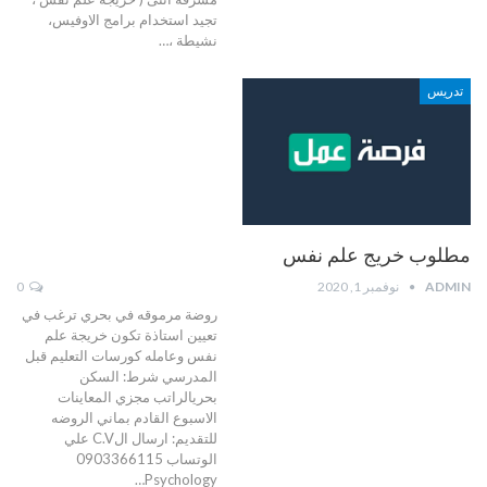
تجيد استخدام برامج الاوفيس،
نشيطة ،
…
تدريس
مطلوب خريج علم نفس
ADMIN
نوفمبر 1, 2020
0
روضة مرموقه في بحري ترغب في
تعيين استاذة تكون خريجة علم
نفس وعامله كورسات التعليم قبل
المدرسي
شرط:
السكن
بحريالراتب مجزي المعاينات
الاسبوع القادم بماني الروضه
للتقديم:
ارسال الC.V علي
الوتساب 0903366115
…
Psychology