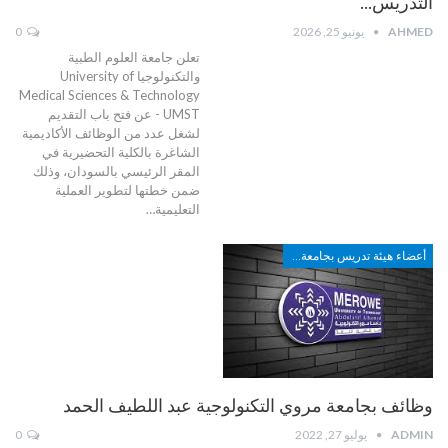
التدريس…
AHMED
يونيو 25, 2026
0
تعلن جامعة العلوم الطبية
والتكنولوجيا University of
Medical Sciences & Technology
- UMST عن فتح باب التقديم
لشغل عدد من الوظائف الأكاديمية
الشاغرة بالكلية التحضيرية في
المقر الرئيسي بالسودان، وذلك
ضمن خطتها لتطوير العملية
التعليمية
…
أعضاء هيئة تدريس بجامعة مروي التكنولوجية
وظائف بجامعة مروي التكنولوجية عبد اللطيف الحمد
ADMIN
يوليو 27, 2022
0