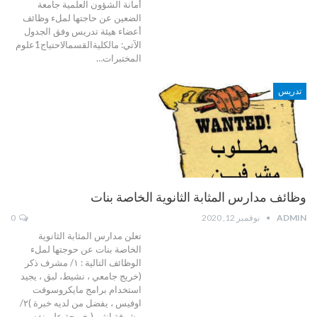
أمانة الشؤون العلمية جامعة
الضعين عن حاجتها لملء وظائف
أعضاء هيئة تدريس وفق الجدول
الآتي:
مالكليةالقسمالاحتياج1علوم
المختبرات
…
تدريس
وظائف مدارس المثابة الثانوية الخاصة بنات
ADMIN
نوفمبر 12, 2020
0
تعلن مدارس المثابة الثانوية
الخاصة بنات عن حوجتها لملء
الوظائف التالية :
١/ مشرف ذكر
(خريج جامعي ، نشيط، لبق ، يجيد
استخدام برامج مايكروسوفت
اوفيس ، يفضل من لديه خبرة )٢/
مشرفة انثى ( خريجة علم نفس ،