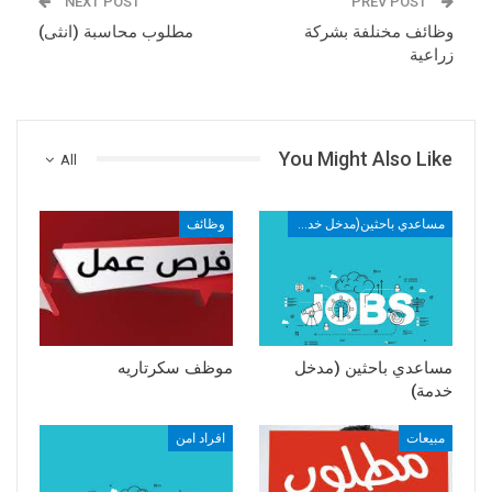
NEXT POST
PREV POST
وظائف مخنلفة بشركة
مطلوب محاسبة (انثى)
زراعية
You Might Also Like
All
مساعدي باحثين(مدخل خدمه)
وظائف
مساعدي باحثين (مدخل
موظف سكرتاريه
خدمة)
مبيعات
افراد امن