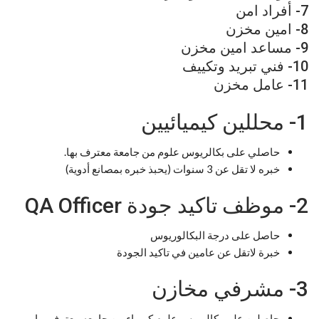
7- أفراد امن
8- امين مخزن
9- مساعد امين مخزن
10- فني تبريد وتكييف
11- عامل مخزن
1- محللين كيميائيين
حاصلي على بكالريوس علوم من جامعة معترف بها.
خبره لا تقل عن 3 سنوات (يحبذ خبره بمصانع أدوية)
2- موظف تاكيد جودة QA Officer
حاصل على درجة البكالوريوس
خبرة لاتقل عن عامين في تاكيد الجودة
3- مشرفي مخازن
حاصلين على بكالريوس علوم كيمياء من جامعه معترف بها