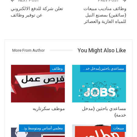
NEXT POST
PREV POST
وظائف مناديب مبيعات
تعلن شركة للدفع الالكتروني
(سائقين) بمصنع النيل
عن توفير وظائف
للمياه الغازية والعصائر
You Might Also Like
More From Author
مساعدي باحثين(مدخل خدمه)
وظائف
مساعدي باحثين (مدخل
موظف سكرتاريه
خدمة)
مبيعات
معلمي أساس ومتوسط وثانوي