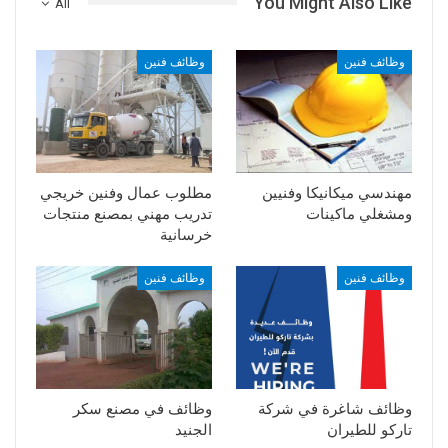
You Might Also Like
All
وظائف فنين
وظائف فنين
مهندسي ميكانيكا وفنيين
مطلوب عمال وفنين خريجي
ومشغلي ماكينات
تدريب مهني بمصنع منتجات
خرسانية
وظائف فنين
وظائف فنين
وظائف شاغرة في شركة
وظائف في ﻣﺼﻨﻊ ﺳﻜﺮ
تاركو للطيران
ﺍﻟﺠﻨﻴﺪ