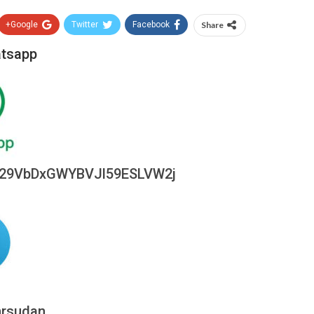
Google+
Twitter
Facebook
Share
atsapp
0029VbDxGWYBVJl59ESLVW2j
hrsudan