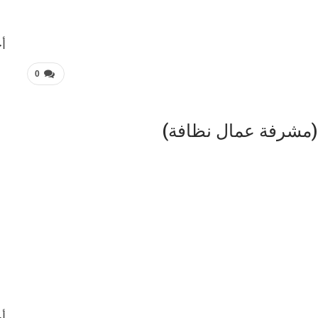
أح
0
ن (مشرفة عمال نظافة)
أح