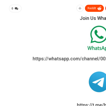
ReddIt
0
Join Us Wh
https://whatsapp.com/channel/
https://t.me/