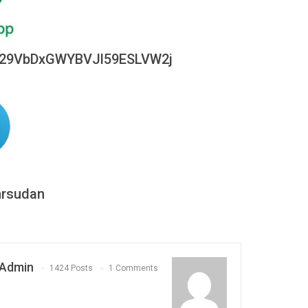
0029VbDxGWYBVJl59ESLVW2j
hrsudan
Admin
1424 Posts
1 Comments