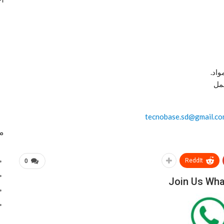
مل
tecnobase.sd@gmail.c
م
ReddIt
0
Join Us Wh