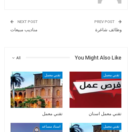
NEXT POST
PREV POST
وظائف شاغرة
مناديب مبيعات
You Might Also Like
All
تقني معمل
تقني معمل
تقني معمل اسنان
تقني معمل
تقني معمل
استاذ مساعد