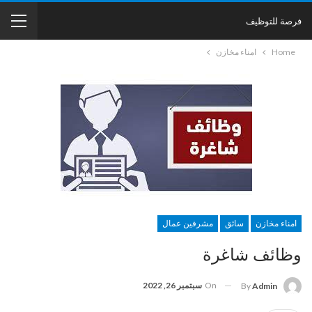
فرصة للتوظيف
Home
امناء مخازن
امناء مخازن
سائق
مشرفين عمال
وظائف شاغرة
On
سبتمبر 26, 2022
By
Admin