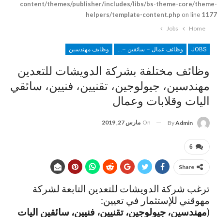
content/themes/publisher/includes/libs/bs-theme-core/theme-
helpers/template-content.php
on line
1177
Jobs
Home
JOBS
وظائف عمال – سائقين – أمن
وظايف مهندسين
وظائف مختلفة بشركة الدويشات للتعدين
مهندسين، جيولوجين، تقنيين، فنيين، سائقي
اليات وقلابات وعمال
On
مارس 27, 2019
By
Admin
6
Share
ترغب شركة الدويشات للتعدين التابعة لشركة
مهوقني للإستثمار في تعيين:
(
مهندسين، جيولوجين، تقنيين، فنيين، سائقين اليات