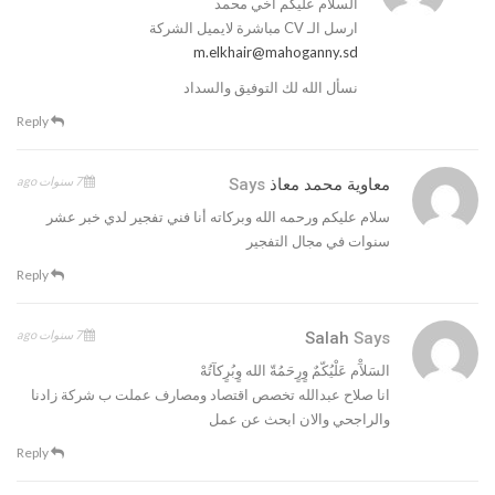
السلام عليكم اخي محمد
ارسل الـ CV مباشرة لايميل الشركة
m.elkhair@mahoganny.sd
نسأل الله لك التوفيق والسداد
Reply
7 سنوات ago
معاوية محمد معاذ
Says
سلام عليكم ورحمه الله وبركاته أنا فني تفجير لدي خبر عشر
سنوات في مجال التفجير
Reply
7 سنوات ago
Salah
Says
السَلآْم عَلْيُكّمٌ وٍرٍحَمُةّ الله وٍبُرٍكآتُهْ
انا صلاح عبدالله تخصص اقتصاد ومصارف عملت ب شركة زادنا
والراجحي والان ابحث عن عمل
Reply