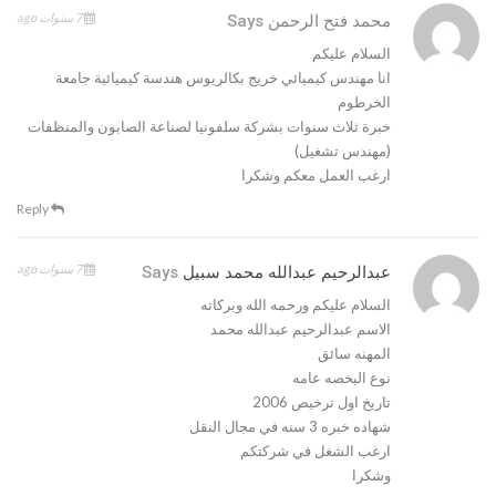
7 سنوات ago
محمد فتح الرحمن
Says
السلام عليكم
انا مهندس كيميائي خريج بكالريوس هندسة كيميائية جامعة
الخرطوم
خبرة ثلاث سنوات بشركة سلفونيا لصناعة الصابون والمنظفات
(مهندس تشغيل)
ارغب العمل معكم وشكرا
Reply
7 سنوات ago
عبدالرحيم عبدالله محمد سبيل
Says
السلام عليكم ورحمه الله وبركاته
الاسم عبدالرحيم عبدالله محمد
المهنه سائق
نوع البخصه عامه
تاريخ اول ترخيص 2006
شهاده خبره 3 سنه في مجال النقل
ارغب الشغل في شركتكم
وشكرا