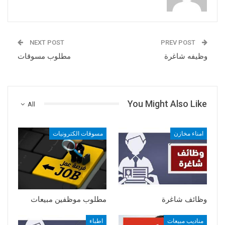
NEXT POST
PREV POST
وظيفه شاغرة
مطلوب مسوقات
You Might Also Like
All
امناء مخازن
مسوقات الكترونيات
وظائف شاغرة
مطلوب موظفين مبيعات
مناديب مبيعات
اطباء